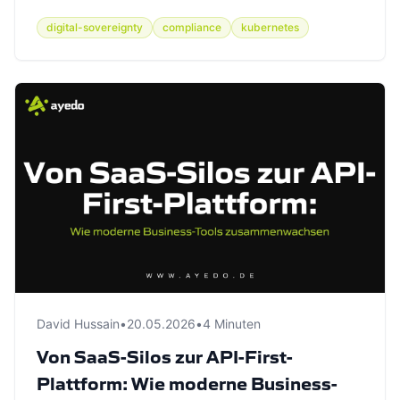
digital-sovereignty
compliance
kubernetes
David Hussain
•
20.05.2026
•
4 Minuten
Von SaaS-Silos zur API-First-
Plattform: Wie moderne Business-