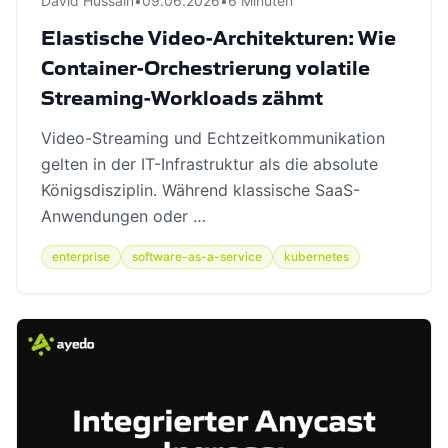
David Hussain
•
09.06.2026
•
6 Minuten
Elastische Video-Architekturen: Wie
Container-Orchestrierung volatile
Streaming-Workloads zähmt
Video-Streaming und Echtzeitkommunikation
gelten in der IT-Infrastruktur als die absolute
Königsdisziplin. Während klassische SaaS-
Anwendungen oder …
enterprise
software-as-a-service
kubernetes