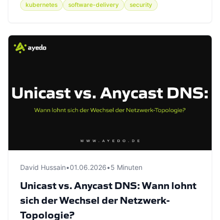
kubernetes
software-delivery
security
David Hussain
•
01.06.2026
•
5 Minuten
Unicast vs. Anycast DNS: Wann lohnt
sich der Wechsel der Netzwerk-
Topologie?