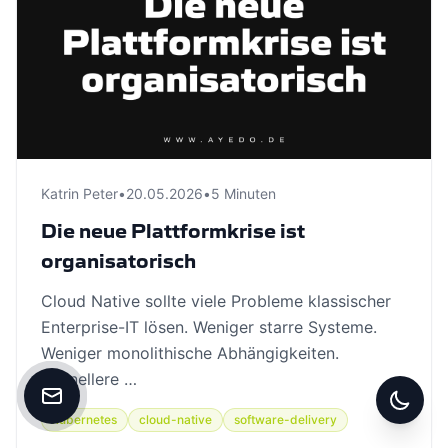
Katrin Peter
•
20.05.2026
•
5 Minuten
Die neue Plattformkrise ist
organisatorisch
Cloud Native sollte viele Probleme klassischer
Enterprise-IT lösen. Weniger starre Systeme.
Weniger monolithische Abhängigkeiten.
Schnellere …
Kontakt aufnehmen
kubernetes
cloud-native
software-delivery
Zwisc