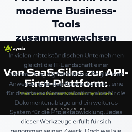
moderne Business-
Tools
zusammenwachsen
In vielen mittelständischen Unternehmen
gleicht die IT-Landschaft einer
Ansammlung digitaler Inseln. Es gibt eine
Anwendung für den Kundenkontakt, eine
für die interne Kommunikation, eine für die
Dokumentenablage und ein weiteres
System für die Projektabwicklung. Jedes
dieser Werkzeuge erfüllt für sich
genommen seinen Zweck. Doch weil sie