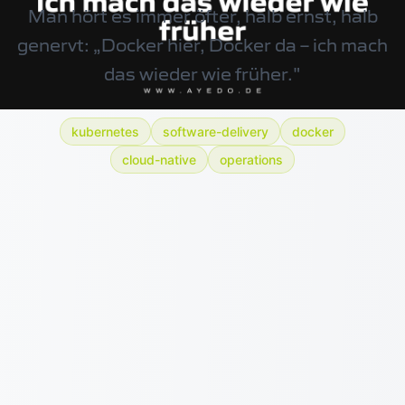
Man hört es immer öfter, halb ernst, halb
genervt: „Docker hier, Docker da – ich mach
das wieder wie früher."
kubernetes
software-delivery
docker
cloud-native
operations