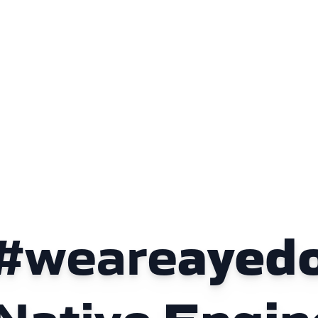
#weare
ayed