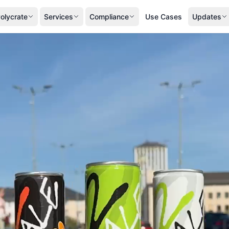
olycrate
Services
Compliance
Use Cases
Updates