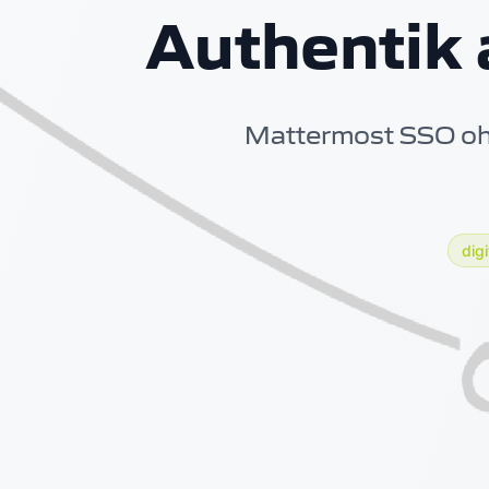
Authentik 
Mattermost SSO ohn
dig