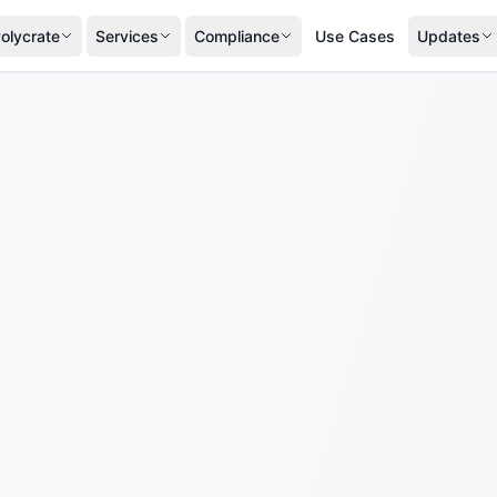
olycrate
Services
Compliance
Use Cases
Updates