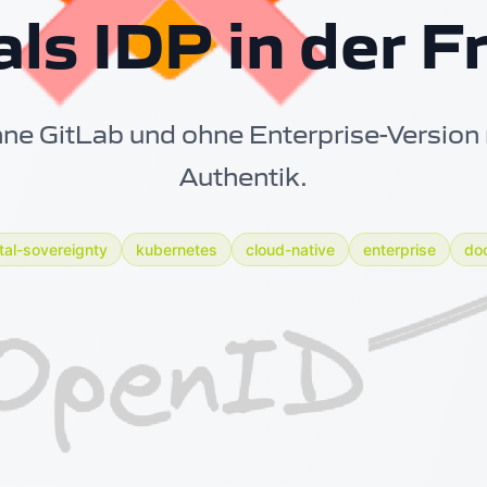
als IDP in der F
e GitLab und ohne Enterprise-Version 
Authentik.
ital-sovereignty
kubernetes
cloud-native
enterprise
do