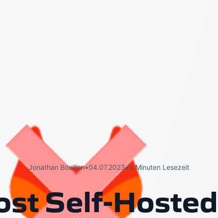
Jonathan Bouillon
•
04.07.2023
•
4 Minuten Lesezeit
st Self-Hosted