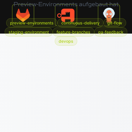
Preview-Environments aufgebaut hat
preview-environments
continuous-delivery
git-flow
staging-environment
feature-branches
qa-feedback
devops