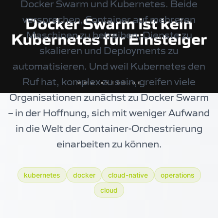
Docker Swarm und Kubernetes. Beide
versprechen, Container auf mehreren
Maschinen zu betreiben, Dienste zu
skalieren und Deployments zu
automatisieren. Und weil Kubernetes den
Ruf hat, komplex zu sein, greifen viele
Organisationen zunächst zu Docker Swarm
– in der Hoffnung, sich mit weniger Aufwand
in die Welt der Container-Orchestrierung
einarbeiten zu können.
kubernetes
docker
cloud-native
operations
cloud