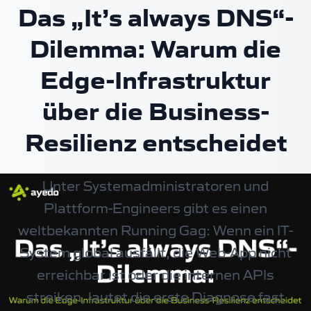
Das „It’s always DNS“-
Dilemma: Warum die
Edge-Infrastruktur
über die Business-
Resilienz entscheidet
Unter Systemadministratoren und
Plattform-Engineers gibt es einen
weltbekannten Running Gag: Wenn ein IT-
System global ausfällt, die Web-App nicht
erreichbar ist oder die internen APIs
streiken, lautet die erste Diagnose fast