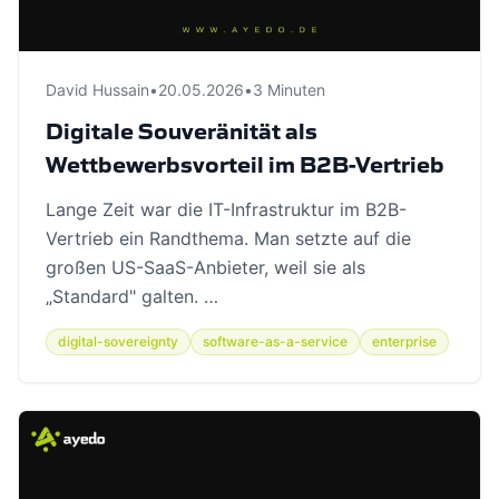
David Hussain
•
20.05.2026
•
3 Minuten
Digitale Souveränität als
Wettbewerbsvorteil im B2B-Vertrieb
Lange Zeit war die IT-Infrastruktur im B2B-
Vertrieb ein Randthema. Man setzte auf die
großen US-SaaS-Anbieter, weil sie als
„Standard" galten. …
digital-sovereignty
software-as-a-service
enterprise