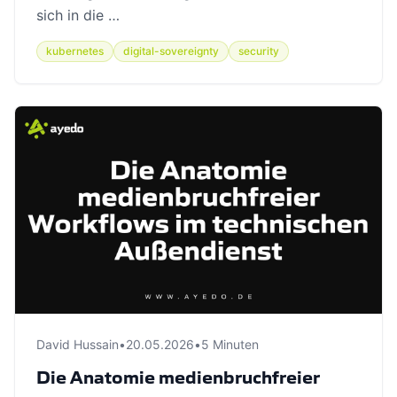
sich in die …
kubernetes
digital-sovereignty
security
David Hussain
•
20.05.2026
•
5 Minuten
Die Anatomie medienbruchfreier