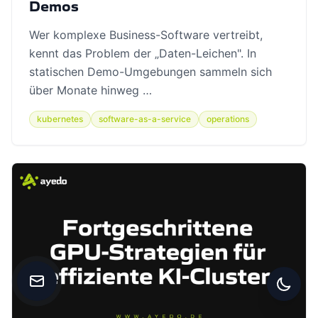
Demos
Wer komplexe Business-Software vertreibt,
kennt das Problem der „Daten-Leichen". In
statischen Demo-Umgebungen sammeln sich
über Monate hinweg …
kubernetes
software-as-a-service
operations
Kontakt aufnehmen
Zwisc