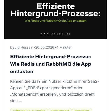
David Hussain
•
20.05.2026
•
4 Minuten
Effiziente Hintergrund-Prozesse:
Wie Redis und RabbitMQ die App
entlasten
Kennen Sie das? Ein Nutzer klickt in Ihrer SaaS-
App auf „PDF-Export generieren" oder
„Monatsbericht erstellen", und plötzlich dreht
sich …
software-as-a-service
development
operations