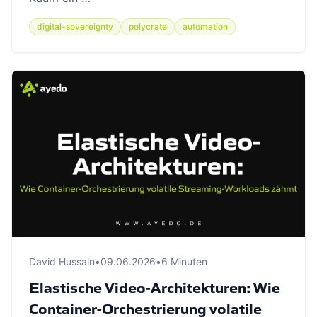
digital-sovereignty
polycrate
automation
David Hussain
•
09.06.2026
•
6 Minuten
Elastische Video-Architekturen: Wie
Container-Orchestrierung volatile