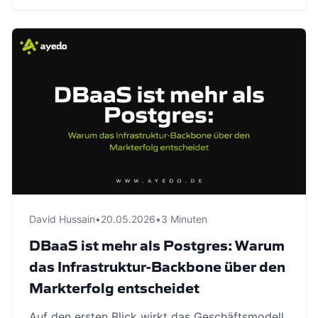
David Hussain
•
20.05.2026
•
3 Minuten
DBaaS ist mehr als Postgres: Warum
das Infrastruktur-Backbone über den
Markterfolg entscheidet
Auf den ersten Blick wirkt das Geschäftsmodell