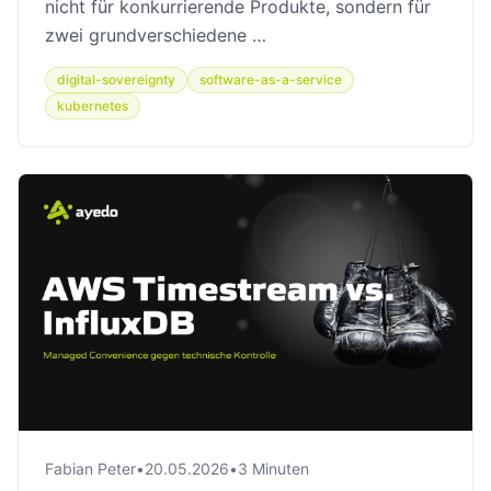
nicht für konkurrierende Produkte, sondern für
zwei grundverschiedene …
digital-sovereignty
software-as-a-service
kubernetes
Fabian Peter
•
20.05.2026
•
3 Minuten