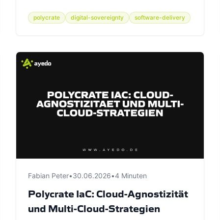
polycrate
digital-sovereignty
software-delivery
Fabian Peter
•
30.06.2026
•
4 Minuten
Polycrate IaC: Cloud-Agnostizität
und Multi-Cloud-Strategien