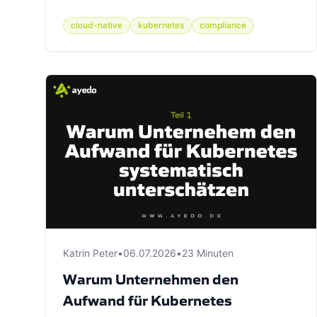
cloud-native
kubernetes
compliance
Katrin Peter
•
06.07.2026
•
23 Minuten
Warum Unternehmen den
Aufwand für Kubernetes