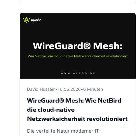
David Hussain
•
16.06.2026
•
6 Minuten
WireGuard® Mesh: Wie NetBird
die cloud-native
Netzwerksicherheit revolutioniert
Die verteilte Natur moderner IT-