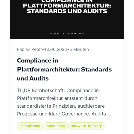
Fabian Peter
•
18.06.2026
•
5 Minuten
Compliance in
Plattformarchitektur: Standards
und Audits
TL;DR Kernbotschaft: Compliance in
Plattformarchitektur entsteht durch
standardisierte Prinzipien, auditierbare
Prozesse und klare Governance. Audits …
compliance
operations
software-delivery