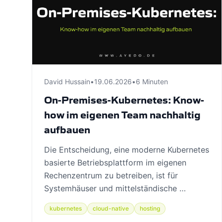
David Hussain
•
19.06.2026
•
6 Minuten
On-Premises-Kubernetes: Know-
how im eigenen Team nachhaltig
aufbauen
Die Entscheidung, eine moderne Kubernetes
basierte Betriebsplattform im eigenen
Rechenzentrum zu betreiben, ist für
Systemhäuser und mittelständische …
kubernetes
cloud-native
hosting