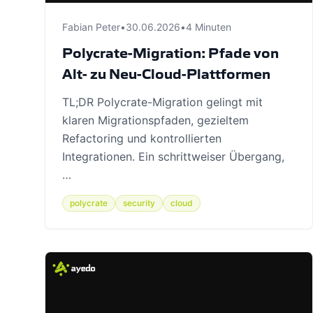
Fabian Peter
•
30.06.2026
•
4 Minuten
Polycrate-Migration: Pfade von
Alt- zu Neu-Cloud-Plattformen
TL;DR Polycrate-Migration gelingt mit
klaren Migrationspfaden, gezieltem
Refactoring und kontrollierten
Integrationen. Ein schrittweiser Übergang,
…
polycrate
security
cloud