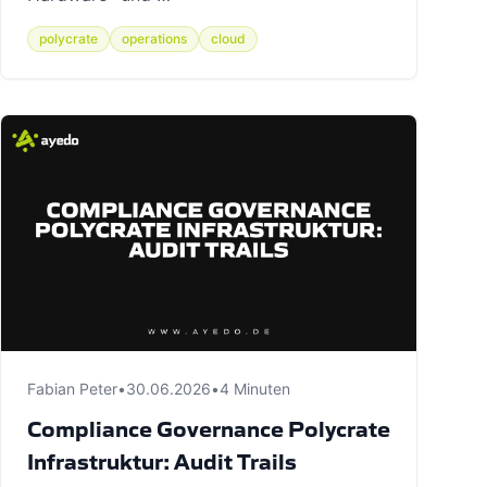
polycrate
operations
cloud
Fabian Peter
•
30.06.2026
•
4 Minuten
Compliance Governance Polycrate
Infrastruktur: Audit Trails