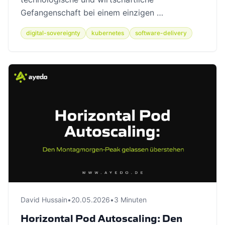
Gefangenschaft bei einem einzigen …
digital-sovereignty
kubernetes
software-delivery
David Hussain
•
20.05.2026
•
3 Minuten
Horizontal Pod Autoscaling: Den