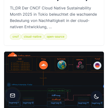
TL;DR Der CNCF Cloud Native Sustainability
Month 2025 in Tokio beleuchtet die wachsende
Bedeutung von Nachhaltigkeit in der cloud-
nativen Entwicklung, …
cncf
cloud-native
open-source
Kontakt aufnehmen
Zwisc