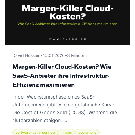
David Hussain
•
15.01.2026
•
3 Minuten
Margen-Killer Cloud-Kosten? Wie
SaaS-Anbieter ihre Infrastruktur-
Effizienz maximieren
In der Wachstumsphase eines SaaS-
Unternehmens gibt es eine gefährliche Kurve:
Die Cost of Goods Sold (COGS). Während die
Nutzerzahlen steigen, …
software-as-a-service
finops
operations