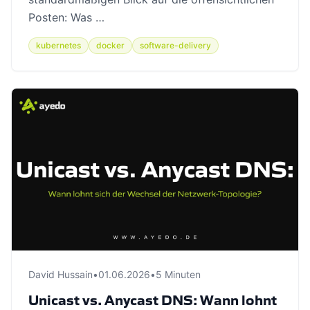
Posten: Was …
kubernetes
docker
software-delivery
David Hussain
•
01.06.2026
•
5 Minuten
Unicast vs. Anycast DNS: Wann lohnt