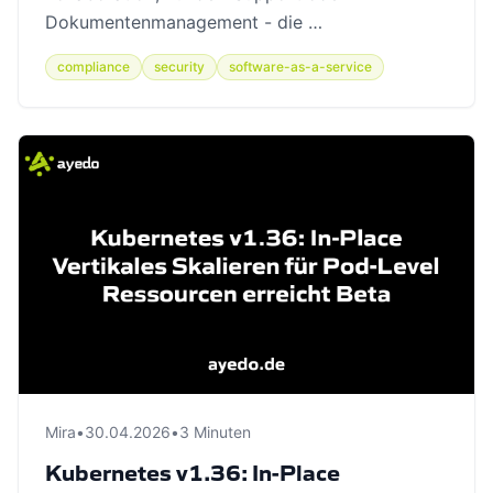
Dokumentenmanagement - die …
compliance
security
software-as-a-service
Mira
•
30.04.2026
•
3 Minuten
Kubernetes v1.36: In-Place