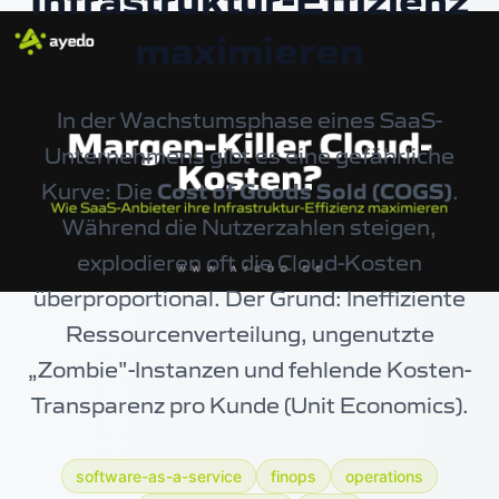
Infrastruktur-Effizienz
maximieren
In der Wachstumsphase eines SaaS-
Unternehmens gibt es eine gefährliche
Kurve: Die
Cost of Goods Sold (COGS)
.
Während die Nutzerzahlen steigen,
explodieren oft die Cloud-Kosten
überproportional. Der Grund: Ineffiziente
Ressourcenverteilung, ungenutzte
„Zombie"-Instanzen und fehlende Kosten-
Transparenz pro Kunde (Unit Economics).
software-as-a-service
finops
operations