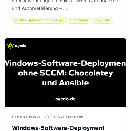
Fachanwendungen, Linux für Web, Datenbanken
und Automatisierung – …
ansible-polycrate-campaign
automation
polycrate
Fabian Peter
•
11.03.2026
•
10 Minuten
Windows-Software-Deployment