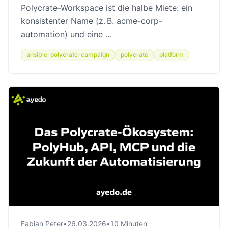
Polycrate-Workspace ist die halbe Miete: ein
konsistenter Name (z. B. acme-corp-
automation) und eine …
ansible-polycrate-campaign
polycrate
platform
Fabian Peter
•
26.03.2026
•
10 Minuten