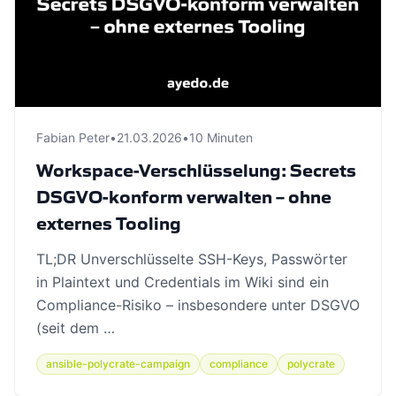
Fabian Peter
•
21.03.2026
•
10 Minuten
Workspace-Verschlüsselung: Secrets
DSGVO-konform verwalten – ohne
externes Tooling
TL;DR Unverschlüsselte SSH-Keys, Passwörter
in Plaintext und Credentials im Wiki sind ein
Compliance-Risiko – insbesondere unter DSGVO
(seit dem …
ansible-polycrate-campaign
compliance
polycrate