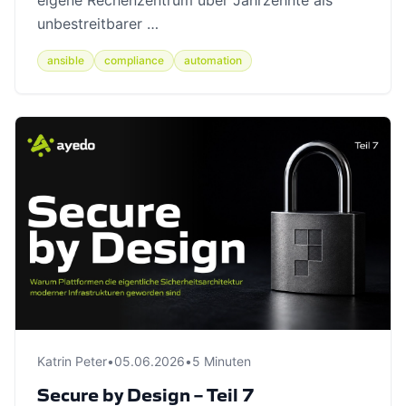
eigene Rechenzentrum über Jahrzehnte als
unbestreitbarer …
ansible
compliance
automation
Katrin Peter
•
05.06.2026
•
5 Minuten
Secure by Design – Teil 7