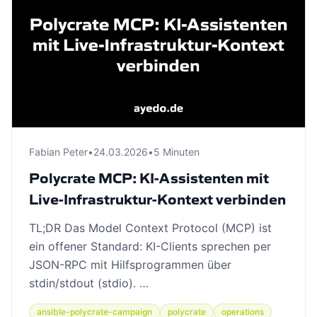
Fabian Peter
•
24.03.2026
•
5 Minuten
Polycrate MCP: KI-Assistenten mit
Live-Infrastruktur-Kontext verbinden
TL;DR Das Model Context Protocol (MCP) ist
ein offener Standard: KI-Clients sprechen per
JSON-RPC mit Hilfsprogrammen über
stdin/stdout (stdio). …
ansible-polycrate-campaign
polycrate
operations