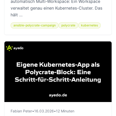
automatisch Multi-Workspace: Ein Workspace
verwaltet genau einen Kubernetes-Cluster. Das
hält …
ansible-polycrate-campaign
polycrate
kubernetes
Fabian Peter
•
16.03.2026
•
12 Minuten