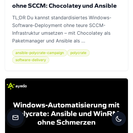
ohne SCCM: Chocolatey und Ansible
TL;DR Du kannst standardisiertes Windows-
Software-Deployment ohne teure SCCM-
Infrastruktur umsetzen – mit Chocolatey als
Paketmanager und Ansible als …
ansible-polycrate-campaign
polycrate
software-delivery
Kontakt aufnehmen
Zwisc