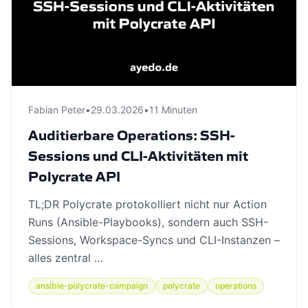
Fabian Peter
•
29.03.2026
•
11 Minuten
Auditierbare Operations: SSH-
Sessions und CLI-Aktivitäten mit
Polycrate API
TL;DR Polycrate protokolliert nicht nur Action
Runs (Ansible-Playbooks), sondern auch SSH-
Sessions, Workspace-Syncs und CLI-Instanzen –
alles zentral …
ansible-polycrate-campaign
polycrate
operations