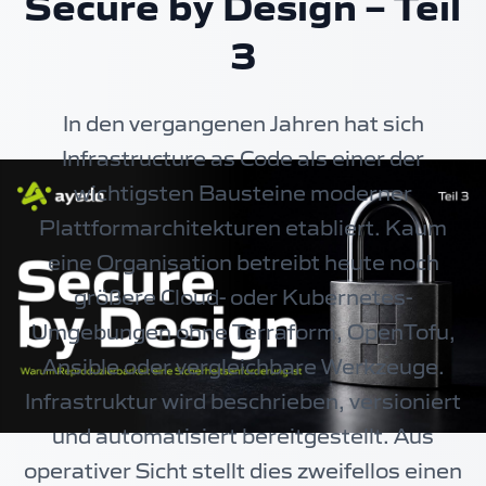
Secure by Design – Teil
3
In den vergangenen Jahren hat sich
Infrastructure as Code als einer der
wichtigsten Bausteine moderner
Plattformarchitekturen etabliert. Kaum
eine Organisation betreibt heute noch
größere Cloud- oder Kubernetes-
Umgebungen ohne Terraform, OpenTofu,
Ansible oder vergleichbare Werkzeuge.
Infrastruktur wird beschrieben, versioniert
und automatisiert bereitgestellt. Aus
operativer Sicht stellt dies zweifellos einen