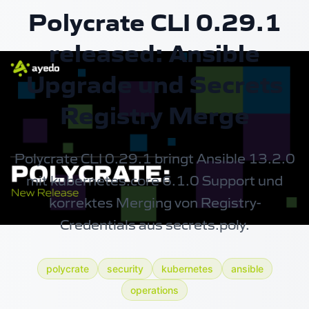
Polycrate CLI 0.29.1
released: Ansible
Upgrade und Secrets
Registry Merge
Polycrate CLI 0.29.1 bringt Ansible 13.2.0
mit kubernetes.core 6.1.0 Support und
korrektes Merging von Registry-
Credentials aus secrets.poly.
polycrate
security
kubernetes
ansible
operations