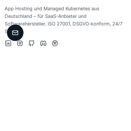
App Hosting und Managed Kubernetes aus
Deutschland – für SaaS-Anbieter und
Softwarehersteller. ISO 27001, DSGVO-konform, 24/7
Support.
Kontakt aufnehmen
LinkedIn
Instagram
GitHub
Discord
Spotify
|
Deutsch
English
SERVICES
Kubernetes
Apps
Plattform
Use Cases
Consulting
Workshops