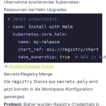
Übernahme existierender Kubernetes-
Ressourcen bei Helm Upgrades.
# Jetzt unterstützt:
- 
name
kubernetes.core.helm
name
chart_ref
take_ownership
: 
true
# NEU in ku
→
Ansible Release Notes
Secrets Registry Merge
Die
registry
Stanza aus
secrets.poly
wird
jetzt korrekt in die Workspace-Konfiguration
gemerged.
Problem:
Bisher wurden Registry-Credentials in