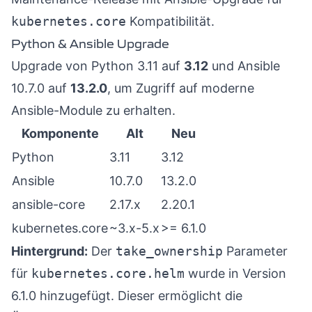
kubernetes.core
Kompatibilität.
Python & Ansible Upgrade
Upgrade von Python 3.11 auf
3.12
und Ansible
10.7.0 auf
13.2.0
, um Zugriff auf moderne
Ansible-Module zu erhalten.
Komponente
Alt
Neu
Python
3.11
3.12
Ansible
10.7.0
13.2.0
ansible-core
2.17.x
2.20.1
kubernetes.core
~3.x-5.x
>= 6.1.0
Hintergrund:
Der
take_ownership
Parameter
für
kubernetes.core.helm
wurde in Version
6.1.0 hinzugefügt. Dieser ermöglicht die