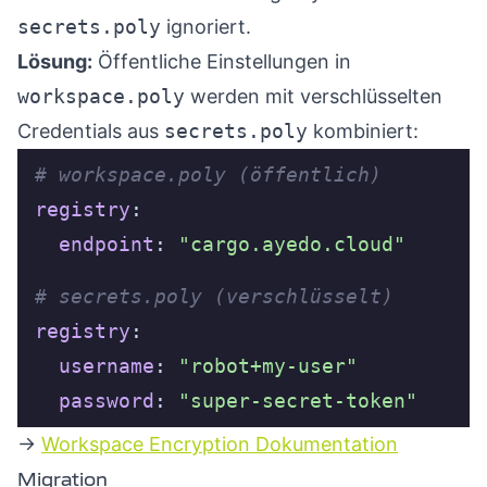
secrets.poly
ignoriert.
Lösung:
Öffentliche Einstellungen in
workspace.poly
werden mit verschlüsselten
Credentials aus
secrets.poly
kombiniert:
# workspace.poly (öffentlich)
registry
endpoint
: 
"cargo.ayedo.cloud"
# secrets.poly (verschlüsselt)
registry
username
: 
"robot+my-user"
password
: 
"super-secret-token"
→
Workspace Encryption Dokumentation
Migration