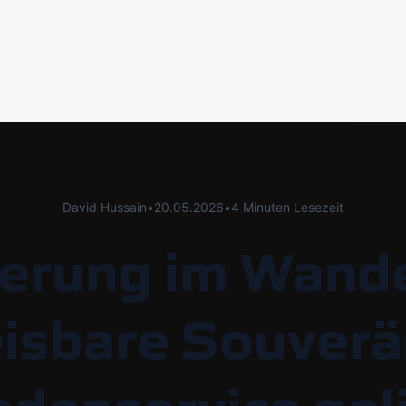
David Hussain
•
20.05.2026
•
4 Minuten Lesezeit
ierung im Wande
isbare Souverän