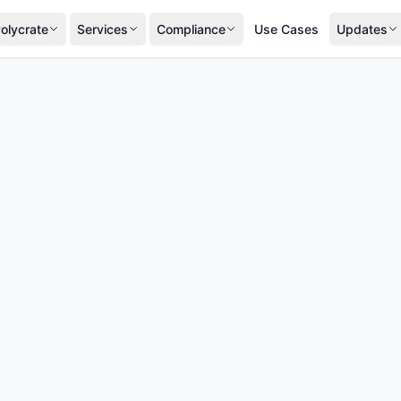
olycrate
Services
Compliance
Use Cases
Updates