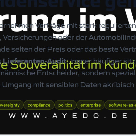
denservice gel
rnehmen Verträge mit stark regulierte
 Versicherungen oder der Automobilindus
de selten der Preis oder das beste Vert
s
Lieferanten-Audit
. Immer häufiger si
männische Entscheider, sondern speziali
n Umgang mit sensiblen Daten akribisch 
overeignty
compliance
politics
enterprise
software-as-