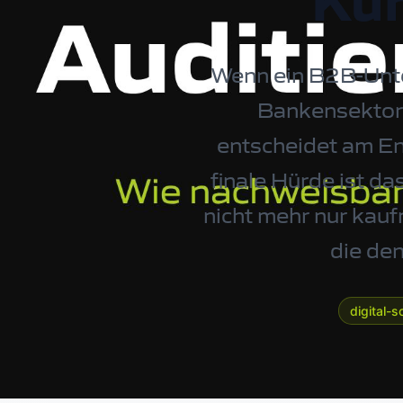
Kun
Wenn ein B2B-Unte
Bankensektor,
entscheidet am En
finale Hürde ist da
nicht mehr nur kauf
die de
digital-s