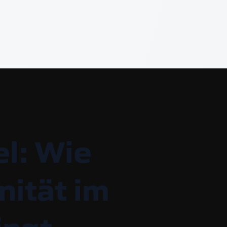
l: Wie
ität im