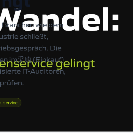
ingt
n Branchen wie dem
trie schließt,
riebsgespräch. Die
tzen im采购 (Einkauf)
sierte IT-Auditoren,
prüfen.
a-service