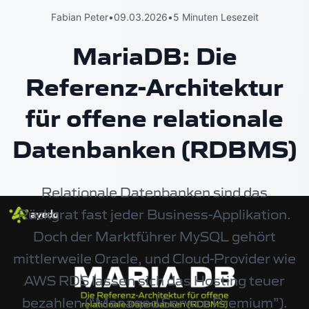
Fabian Peter
•
09.03.2026
•
5 Minuten Lesezeit
MariaDB: Die
Referenz-Architektur
für offene relationale
Datenbanken (RDBMS)
Relationale Datenbanken sind das
Rückgrat fast jeder Business-Applikation.
Doch der Marktführer MySQL gehört
mittlerweile Oracle, und Cloud-Provider wie
AWS RDS lassen sich das Hosting teuer
bezahlen (“Managed Service Premium”).