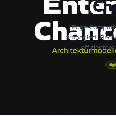
Ch
Edge-Computing
propagiert. Rech
effizienter
digi