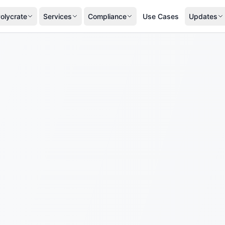
olycrate
Services
Compliance
Use Cases
Updates