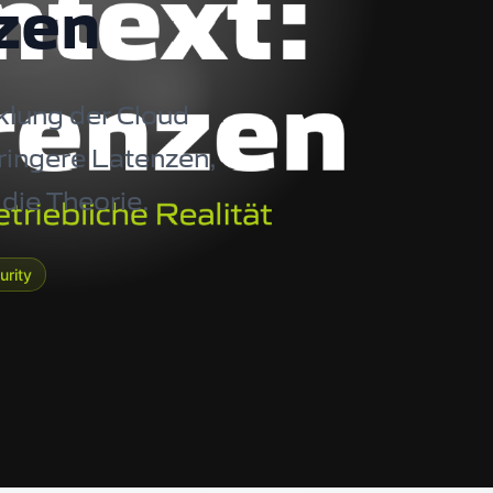
zen
klung der Cloud
ringere Latenzen,
die Theorie.
urity