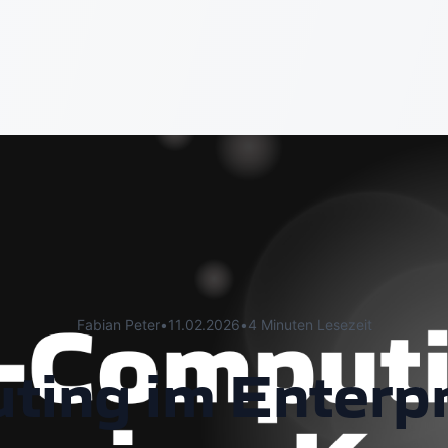
Fabian Peter
•
11.02.2026
•
4 Minuten Lesezeit
ing im Enterpr