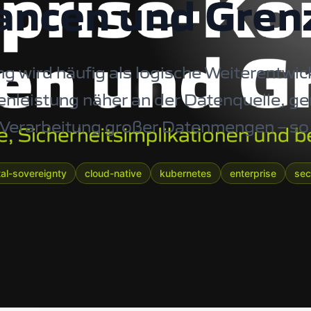
ancen und Gren
 wird häufig als logische Weiterentwic
enleistung näher an der Datenquelle, ge
e Verarbeitung großer Datenmengen – so 
tal-sovereignty
cloud-native
kubernetes
enterprise
sec