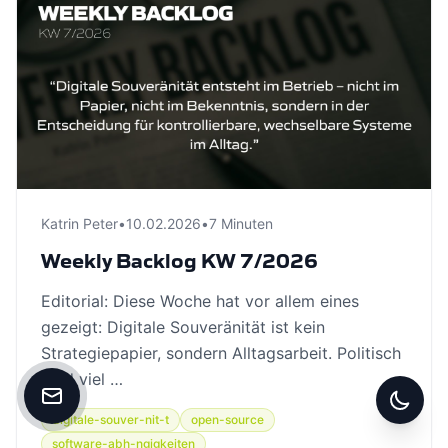
Katrin Peter
•
10.02.2026
•
7 Minuten
Weekly Backlog KW 7/2026
Editorial: Diese Woche hat vor allem eines
gezeigt: Digitale Souveränität ist kein
Strategiepapier, sondern Alltagsarbeit. Politisch
wird viel …
Kontakt aufnehmen
digitale-souver-nit-t
open-source
Zwisc
software-abh-ngigkeiten