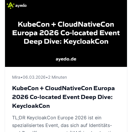
Mira
•
06.03.2026
•
2 Minuten
KubeCon + CloudNativeCon Europa
2026 Co-located Event Deep Dive:
KeycloakCon
TL;DR KeycloakCon Europe 2026 ist ein
spezialisiertes Event, das sich auf Identitäts-