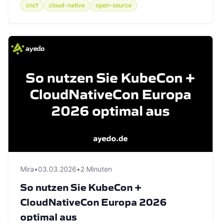
cncf
cloud-native
open-source
Mira
•
03.03.2026
•
2 Minuten
So nutzen Sie KubeCon +
CloudNativeCon Europa 2026
optimal aus