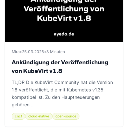
Mira
•
25.03.2026
•
3 Minuten
Ankündigung der Veröffentlichung
von KubeVirt v1.8
TL;DR Die KubeVirt Community hat die Version
1.8 veröffentlicht, die mit Kubernetes v1.35
kompatibel ist. Zu den Hauptneuerungen
gehören …
cncf
cloud-native
open-source