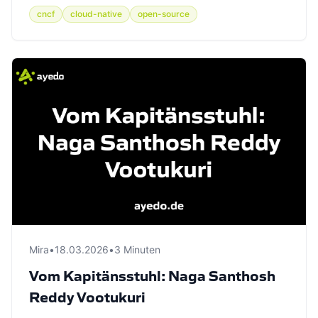
cncf
cloud-native
open-source
Mira
•
18.03.2026
•
3 Minuten
Vom Kapitänsstuhl: Naga Santhosh
Reddy Vootukuri