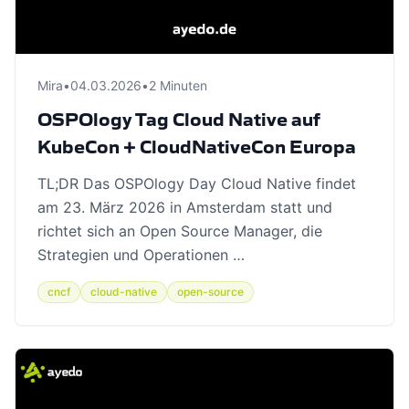
Mira
•
04.03.2026
•
2 Minuten
OSPOlogy Tag Cloud Native auf
KubeCon + CloudNativeCon Europa
TL;DR Das OSPOlogy Day Cloud Native findet
am 23. März 2026 in Amsterdam statt und
richtet sich an Open Source Manager, die
Strategien und Operationen …
cncf
cloud-native
open-source