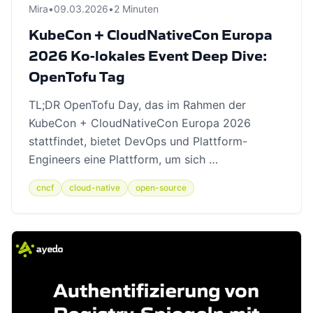
Mira
•
09.03.2026
•
2 Minuten
KubeCon + CloudNativeCon Europa
2026 Ko-lokales Event Deep Dive:
OpenTofu Tag
TL;DR OpenTofu Day, das im Rahmen der
KubeCon + CloudNativeCon Europa 2026
stattfindet, bietet DevOps und Plattform-
Engineers eine Plattform, um sich …
cncf
cloud-native
open-source