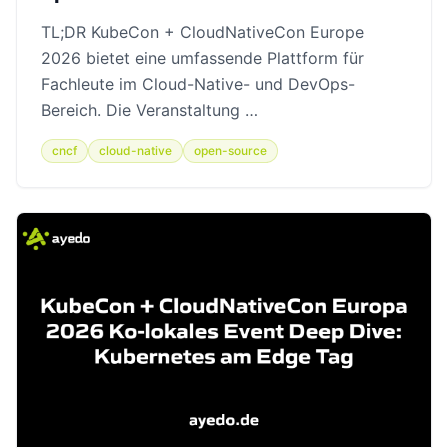
TL;DR KubeCon + CloudNativeCon Europe
2026 bietet eine umfassende Plattform für
Fachleute im Cloud-Native- und DevOps-
Bereich. Die Veranstaltung …
cncf
cloud-native
open-source