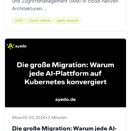
und Zugriffsmanagement (IAM) in cloud-nativen
Architekturen …
cncf
cloud-native
open-source
Mira
•
05.03.2026
•
3 Minuten
Die große Migration: Warum jede AI-