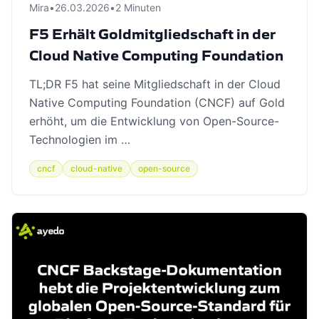
Mira
•
26.03.2026
•
2 Minuten
F5 Erhält Goldmitgliedschaft in der
Cloud Native Computing Foundation
TL;DR F5 hat seine Mitgliedschaft in der Cloud
Native Computing Foundation (CNCF) auf Gold
erhöht, um die Entwicklung von Open-Source-
Technologien im …
cncf
cloud-native
open-source