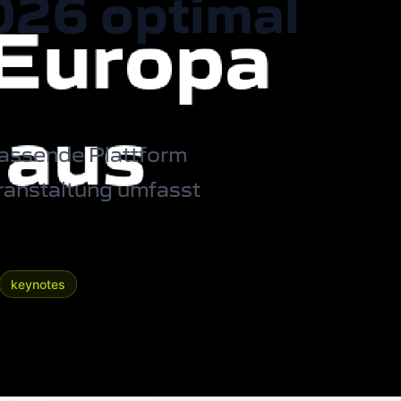
026 optimal
assende Plattform
eranstaltung umfasst
keynotes