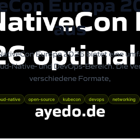
eCon Europa 2
aus
ativeCon Europe 2026 bietet eine umf
ud-Native-
und
DevOps-Bereich
. Die V
verschiedene Formate,
oud-native
open-source
kubecon
devops
networking