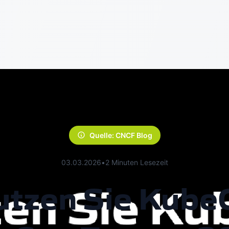
Quelle: CNCF Blog
03.03.2026
•
2 Minuten Lesezeit
utzen Sie Kube