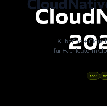
CloudNativ
KubeCon + CloudN
für Fachleute im
Clo
cncf
cl