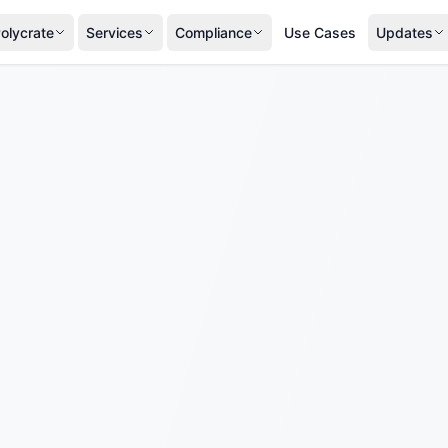
olycrate
Services
Compliance
Use Cases
Updates