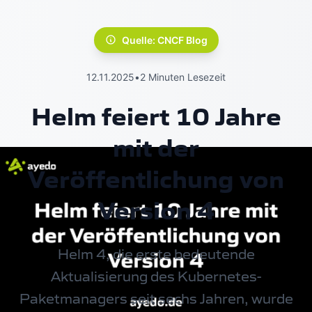
Quelle: CNCF Blog
12.11.2025
•
2 Minuten Lesezeit
Helm feiert 10 Jahre
mit der
Veröffentlichung von
Version 4
Helm 4, die erste bedeutende
Aktualisierung des
Kubernetes-
Paketmanagers
seit sechs Jahren, wurde