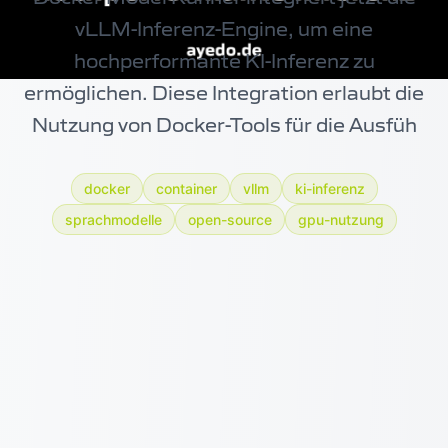
vLLM-Inferenz-Engine, um eine
hochperformante KI-Inferenz zu
ermöglichen. Diese Integration erlaubt die
Nutzung von
Docker-Tools
für die Ausfüh
docker
container
vllm
ki-inferenz
sprachmodelle
open-source
gpu-nutzung