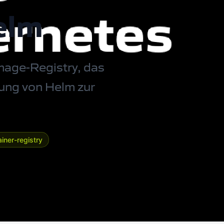
elm
mage-Registry, das
zung von Helm zur
iner-registry