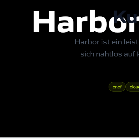
Ku
Harbor ist ein le
sich nahtlos auf
cncf
clou