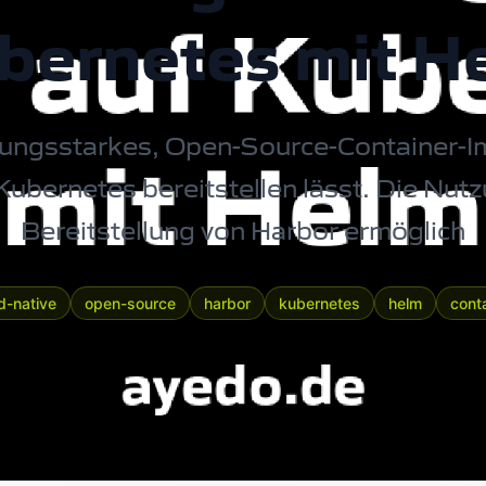
bernetes mit H
istungsstarkes, Open-Source-Container-I
Kubernetes
bereitstellen lässt. Die Nut
Bereitstellung von Harbor ermöglich
d-native
open-source
harbor
kubernetes
helm
conta