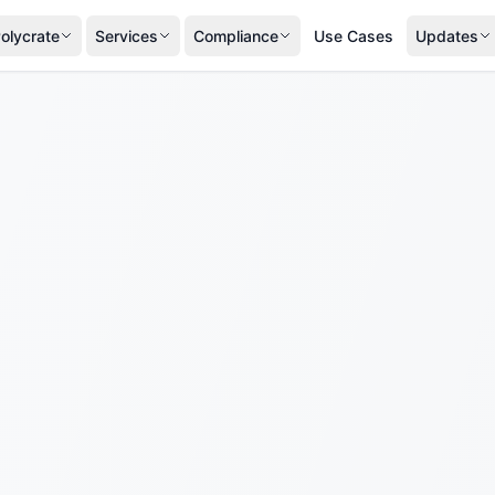
olycrate
Services
Compliance
Use Cases
Updates