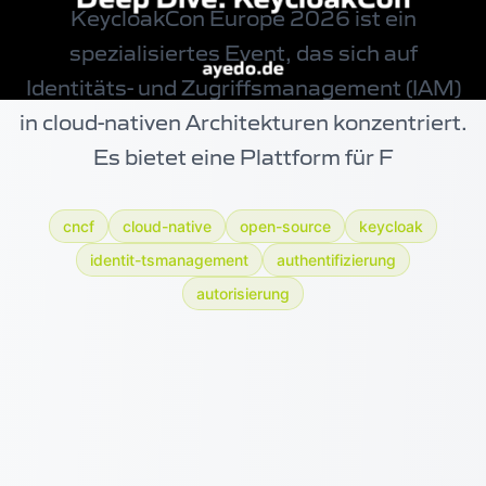
KeycloakCon Europe 2026 ist ein
spezialisiertes Event, das sich auf
Identitäts- und Zugriffsmanagement (IAM)
in
cloud-nativen
Architekturen konzentriert.
Es bietet eine Plattform für F
cncf
cloud-native
open-source
keycloak
identit-tsmanagement
authentifizierung
autorisierung