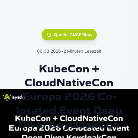
Quelle: CNCF Blog
06.03.2026
•
2 Minuten Lesezeit
KubeCon +
CloudNativeCon
Europa 2026 Co-
located Event Deep
Dive: KeycloakCon