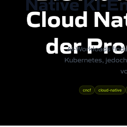
Native KI-En
AI-Workloads fin
Kubernetes
, jedoc
v
cncf
cloud-native