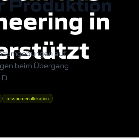
er Produktion
onsumgebungen auf
ungen beim Übergang
 D
ressourcenallokation