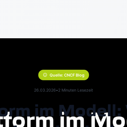
Quelle: CNCF Blog
26.03.2026
•
2 Minuten Lesezeit
form im Modell: