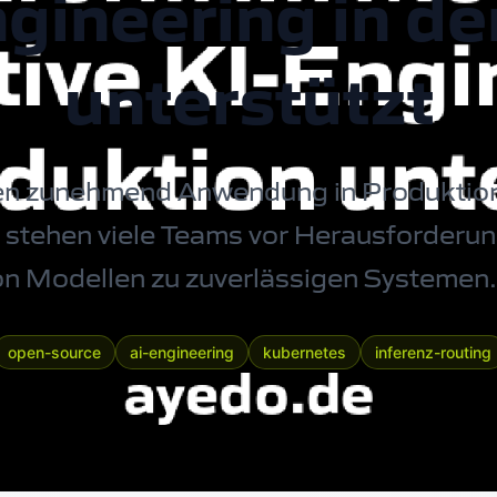
gineering in d
unterstützt
den zunehmend Anwendung in Produkti
h stehen viele Teams vor Herausforder
on Modellen zu zuverlässigen Systemen.
open-source
ai-engineering
kubernetes
inferenz-routing