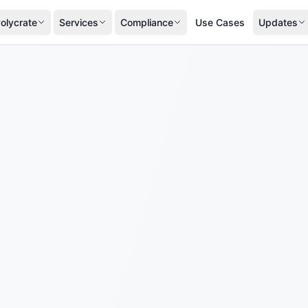
olycrate
Services
Compliance
Use Cases
Updates