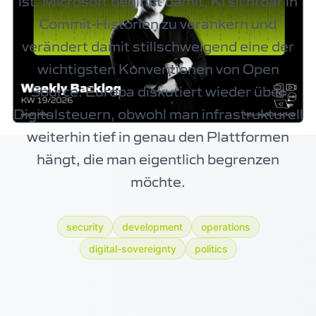
ist. Microsoft beginnt damit, KI sichtbar in
Commit-Historien zu verankern und
verändert damit stillschweigend eine der
wichtigsten Konventionen von Open
Source. Europa diskutiert wieder über
Digitalsteuern, obwohl man infrastrukturell
weiterhin tief in genau den Plattformen
hängt, die man eigentlich begrenzen
möchte.
security
development
operations
digital-sovereignty
politics