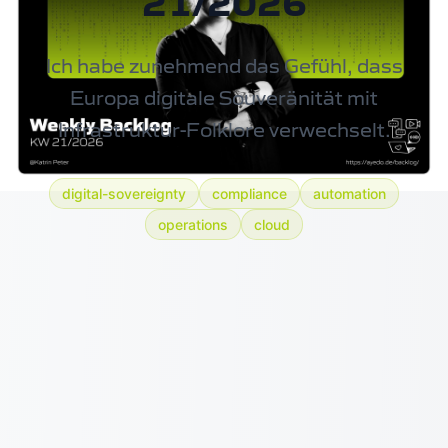
21/2026
Ich habe zunehmend das Gefühl, dass
Europa digitale Souveränität mit
Infrastruktur-Folklore verwechselt.
digital-sovereignty
compliance
automation
operations
cloud