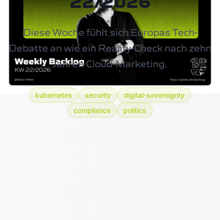
22/2026
Diese Woche fühlt sich Europas Tech-
Debatte an wie ein Reality-Check nach zehn
Jahren Cloud-Marketing.
kubernetes
security
digital-sovereignty
compliance
politics