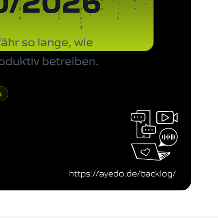
20/2026
ähr so lange, wie
oduktiv betreiben.
s