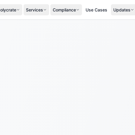
olycrate
Services
Compliance
Use Cases
Updates