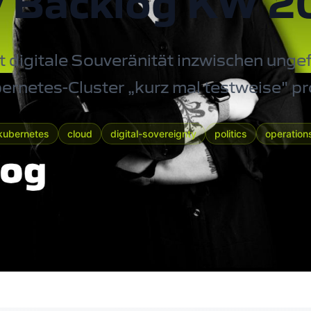
 Backlog KW 
t digitale Souveränität inzwischen ungef
netes-Cluster „kurz mal testweise" pr
kubernetes
cloud
digital-sovereignty
politics
operation