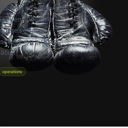
odukte, sondern für
anken. Das eine
ndere verlangt
tscheidung zu kurz
äter.
operations