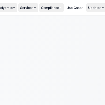
olycrate
Services
Compliance
Use Cases
Updates