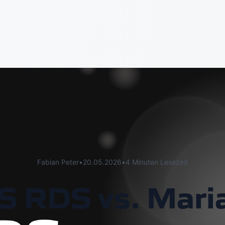
Fabian Peter
•
20.05.2026
•
4 Minuten Lesezeit
 RDS vs. Mar