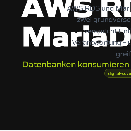
AWS RDS und MariaD
zwei grundvers
verspricht En
Verantwortung – u
grei
digital-sov