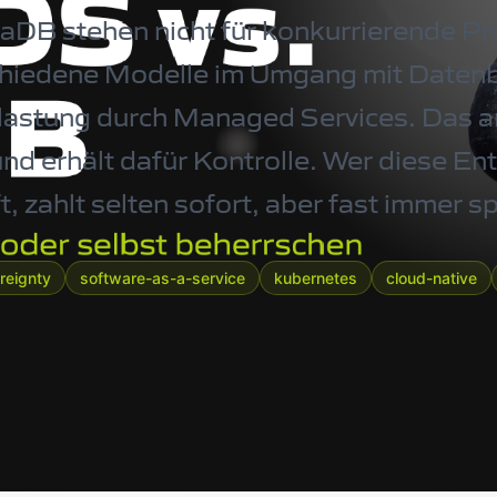
B stehen nicht für konkurrierende Pr
chiedene Modelle im Umgang mit Datenb
tlastung durch Managed Services. Das a
nd erhält dafür Kontrolle. Wer diese En
ft, zahlt selten sofort, aber fast immer sp
ereignty
software-as-a-service
kubernetes
cloud-native