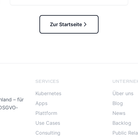
Zur Startseite
SERVICES
UNTERNE
Kubernetes
Über uns
land – für
Apps
Blog
, DSGVO-
Plattform
News
Use Cases
Backlog
Consulting
Public Rela