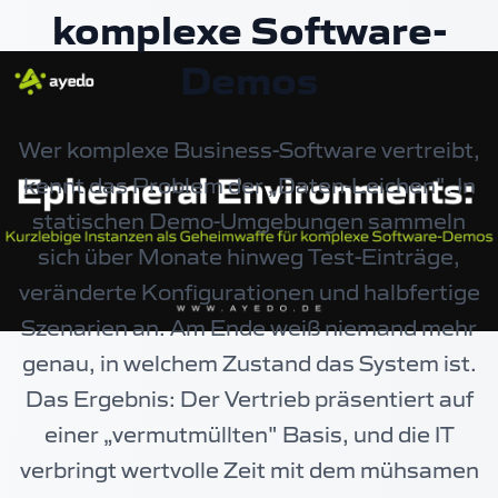
komplexe Software-
Demos
Wer komplexe Business-Software vertreibt,
kennt das Problem der „Daten-Leichen". In
statischen Demo-Umgebungen sammeln
sich über Monate hinweg Test-Einträge,
veränderte Konfigurationen und halbfertige
Szenarien an. Am Ende weiß niemand mehr
genau, in welchem Zustand das System ist.
Das Ergebnis: Der Vertrieb präsentiert auf
einer „vermutmüllten" Basis, und die IT
verbringt wertvolle Zeit mit dem mühsamen