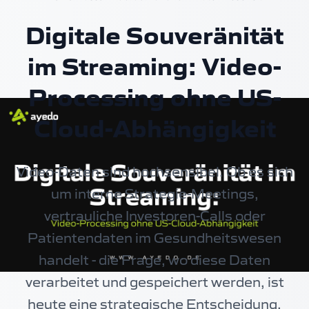
Digitale Souveränität
im Streaming: Video-
Processing ohne US-
Cloud-Abhängigkeit
Video-Daten sind hochsensibel. Ob es sich
um interne Strategie-Meetings,
vertrauliche Investoren-Calls oder
Patientendaten im Gesundheitswesen
handelt - die Frage, wo diese Daten
verarbeitet und gespeichert werden, ist
heute eine strategische Entscheidung.