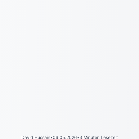
David Hussain
•
06.05.2026
•
3 Minuten Lesezeit