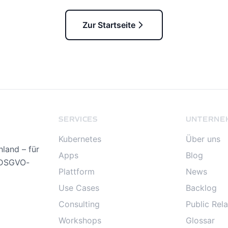
Zur Startseite
SERVICES
UNTERNE
Kubernetes
Über uns
land – für
Apps
Blog
, DSGVO-
Plattform
News
Use Cases
Backlog
Consulting
Public Rela
Workshops
Glossar