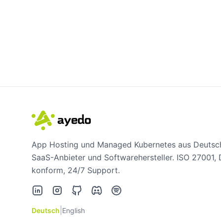
App Hosting und Managed Kubernetes aus Deutsch
SaaS-Anbieter und Softwarehersteller. ISO 27001
konform, 24/7 Support.
LinkedIn
Instagram
GitHub
Discord
Spotify
|
Deutsch
English