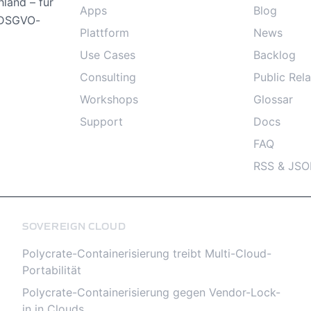
land – für
Apps
Blog
, DSGVO-
Plattform
News
Use Cases
Backlog
Consulting
Public Rela
Workshops
Glossar
Support
Docs
FAQ
RSS & JSO
SOVEREIGN CLOUD
Polycrate-Containerisierung treibt Multi-Cloud-
Portabilität
Polycrate-Containerisierung gegen Vendor-Lock-
in in Clouds