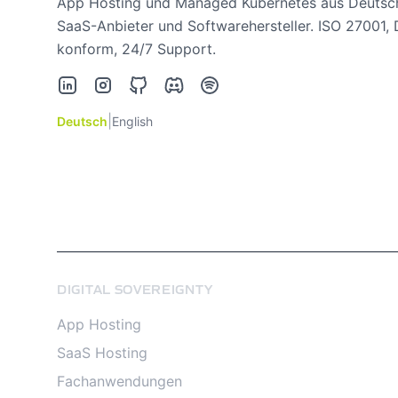
App Hosting und Managed Kubernetes aus Deutsch
SaaS-Anbieter und Softwarehersteller. ISO 27001
konform, 24/7 Support.
LinkedIn
Instagram
GitHub
Discord
Spotify
|
Deutsch
English
DIGITAL SOVEREIGNTY
App Hosting
SaaS Hosting
Fachanwendungen