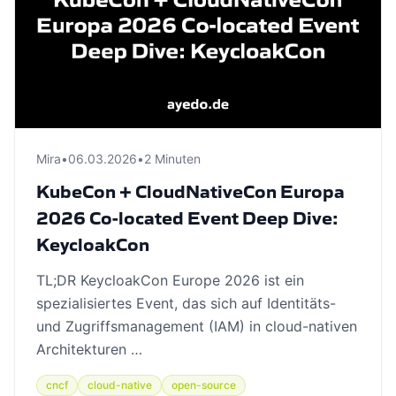
Mira
•
06.03.2026
•
2 Minuten
KubeCon + CloudNativeCon Europa
2026 Co-located Event Deep Dive:
KeycloakCon
TL;DR KeycloakCon Europe 2026 ist ein
spezialisiertes Event, das sich auf Identitäts-
und Zugriffsmanagement (IAM) in cloud-nativen
Architekturen …
cncf
cloud-native
open-source