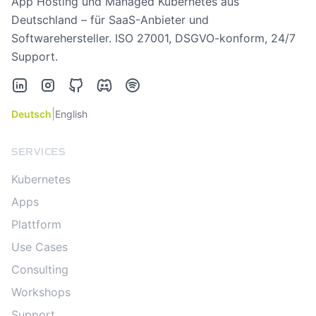
App Hosting und Managed Kubernetes aus
Deutschland – für SaaS-Anbieter und
Softwarehersteller. ISO 27001, DSGVO-konform, 24/7
Support.
LinkedIn
Instagram
GitHub
Discord
Spotify
|
Deutsch
English
SERVICES
Kubernetes
Apps
Plattform
Use Cases
Consulting
Workshops
Support