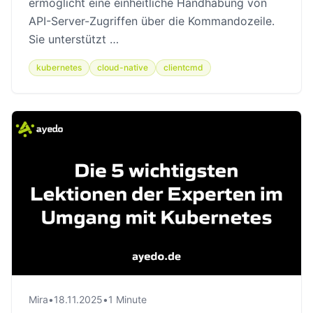
ermöglicht eine einheitliche Handhabung von
API-Server-Zugriffen über die Kommandozeile.
Sie unterstützt …
kubernetes
cloud-native
clientcmd
Mira
•
18.11.2025
•
1 Minute