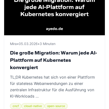
Mira
•
05.03.2026
•
3 Minuten
Die große Migration: Warum jede AI-
Plattform auf Kubernetes
konvergiert
TL;DR Kubernetes hat sich von einer Plattform
für stateless Webanwendungen zu einer
zentralen Infrastruktur für die Ausführung von
KI-Workloads …
cncf
cloud-native
open-source