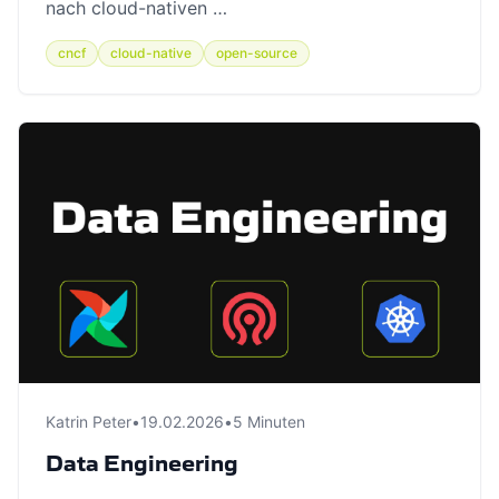
nach cloud-nativen …
cncf
cloud-native
open-source
Katrin Peter
•
19.02.2026
•
5 Minuten
Data Engineering