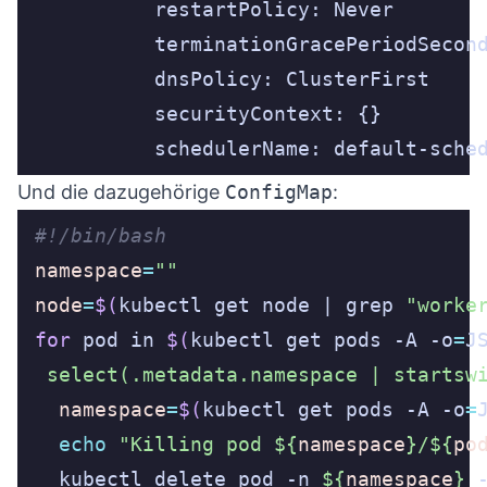
          schedulerName: default-sche
Und die dazugehörige
ConfigMap
:
namespace
=
""
node
=
$(
kubectl get node | grep 
"worke
for
 pod in 
$(
kubectl get pods -A -o
=
J
 select(.metadata.namespace | startsw
namespace
=
$(
kubectl get pods -A -o
=
echo
"Killing pod 
${
namespace
}
/
${
po
  kubectl delete pod -n 
${
namespace
}
 