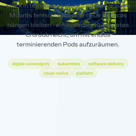
stuck in terminating state”. Egal ob Volume
Mounts fehlschlagen oder neue Replicas
hängen bleiben - ein einfacher Kubernetes
CronJob reicht, um mit endlos
terminierenden Pods aufzuräumen.
digital-sovereignty
kubernetes
software-delivery
cloud-native
platform