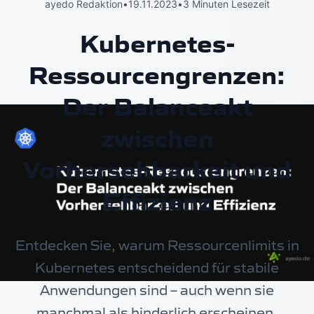
ayedo Redaktion
•
19.11.2023
•
3 Minuten Lesezeit
Kubernetes-
Ressourcengrenzen:
Der Balanceakt
zwischen
Vorhersehbarkeit und
Effizienz
Entdecken Sie, warum Ressourcenlimits in
Kubernetes entscheidend für stabile
Anwendungen sind – auch wenn sie
manchmal als hinderlich erscheinen.