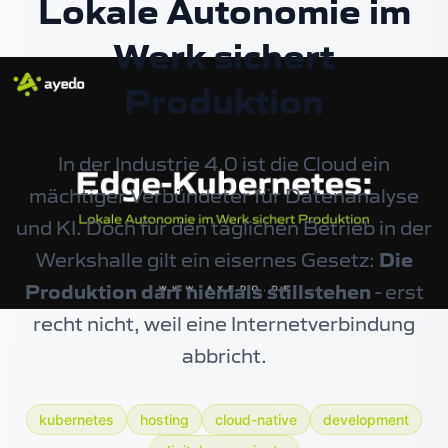
Lokale Autonomie im
Werk sichert
Produktion
In der Industrie 4.0 ist die Cloud ein
mächtiger Verbündeter für Datenanalyse
und KI. Doch für den täglichen Betrieb in der
Werkshalle gilt ein eisernes Gesetz:
Die
Produktion darf niemals stillstehen
- erst
recht nicht, weil eine Internetverbindung
abbricht.
kubernetes
hosting
cloud-native
development