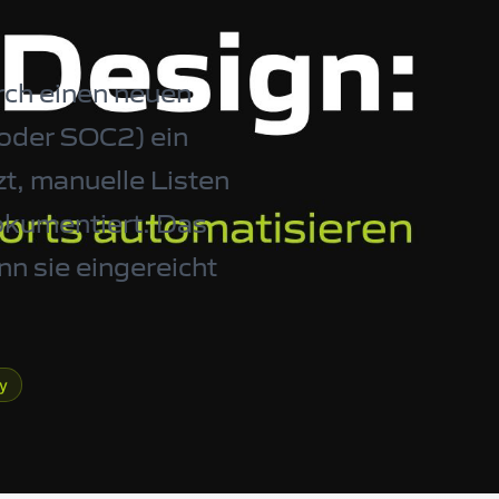
rch einen neuen
 oder SOC2) ein
, manuelle Listen
okumentiert. Das
n sie eingereicht
ty