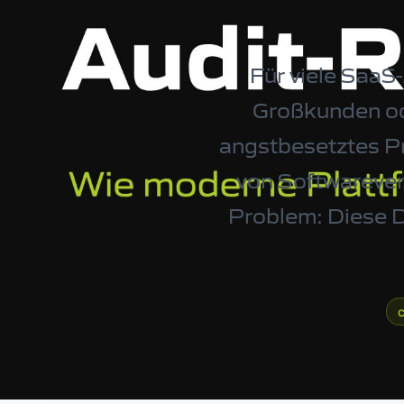
Für viele SaaS
Großkunden ode
angstbesetztes P
von Softwarever
Problem: Diese D