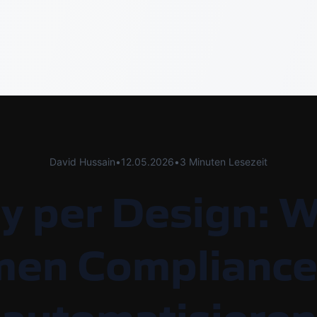
David Hussain
•
12.05.2026
•
3 Minuten Lesezeit
y per Design: 
men Complianc