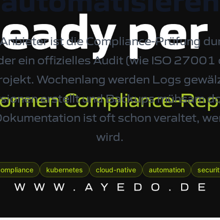
automatisieren
-Anbieter ist die Compliance-Prüfung du
r ein offizielles Audit (wie ISO 27001
rojekt. Wochenlang werden Logs gewälzt
sionen erstellt und Backups mühsam d
okumentation ist oft schon veraltet, wen
wird.
compliance
kubernetes
cloud-native
automation
securi