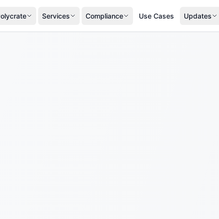
olycrate
Services
Compliance
Use Cases
Updates