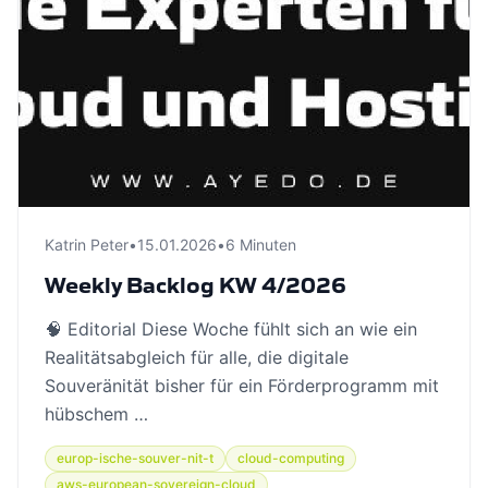
Katrin Peter
•
15.01.2026
•
6 Minuten
Weekly Backlog KW 4/2026
🧠 Editorial Diese Woche fühlt sich an wie ein
Realitätsabgleich für alle, die digitale
Souveränität bisher für ein Förderprogramm mit
hübschem …
europ-ische-souver-nit-t
cloud-computing
aws-european-sovereign-cloud