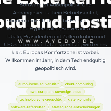
Software ist Außenpolitik. Und
Abhängigkeit ist kein Betriebsunfall,
sondern eine strategische Entscheidung.
Während Hyperscaler „Souveränität" neu
labeln, Präsidenten mit Zöllen drohen und
CEOs offen über Töten sprechen, wird eines
klar: Europas Komfortzone ist vorbei.
Willkommen im Jahr, in dem Tech endgültig
geopolitisch wird.
europ-ische-souver-nit-t
cloud-computing
aws-european-sovereign-cloud
technologische-geopolitik
datenkontrolle
software-lieferketten
strategische-entscheidungen