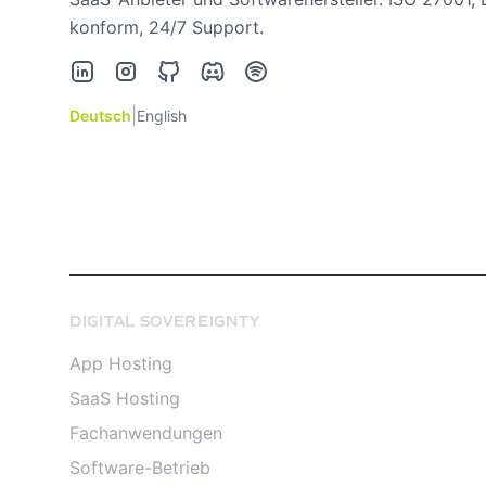
konform, 24/7 Support.
LinkedIn
Instagram
GitHub
Discord
Spotify
|
Deutsch
English
DIGITAL SOVEREIGNTY
App Hosting
SaaS Hosting
Fachanwendungen
Software-Betrieb