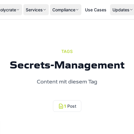
olycrate
Services
Compliance
Use Cases
Updates
TAGS
Secrets-Management
Content mit diesem Tag
1
Post