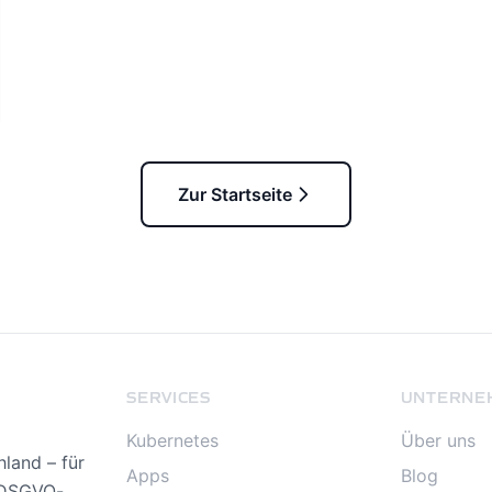
Zur Startseite
SERVICES
UNTERNE
Kubernetes
Über uns
land – für
Apps
Blog
, DSGVO-