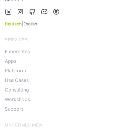
LinkedIn
Instagram
GitHub
Discord
Spotify
|
Deutsch
English
SERVICES
Kubernetes
Apps
Plattform
Use Cases
Consulting
Workshops
Support
UNTERNEHMEN