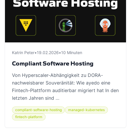
Katrin Peter
•
19.02.2026
•
10 Minuten
Compliant Software Hosting
Von Hyperscaler-Abhängigkeit zu DORA-
nachweisbarer Souveränität: Wie ayedo eine
Fintech-Plattform auditierbar migriert hat In den
letzten Jahren sind …
compliant-software-hosting
managed-kubernetes
fintech-platform