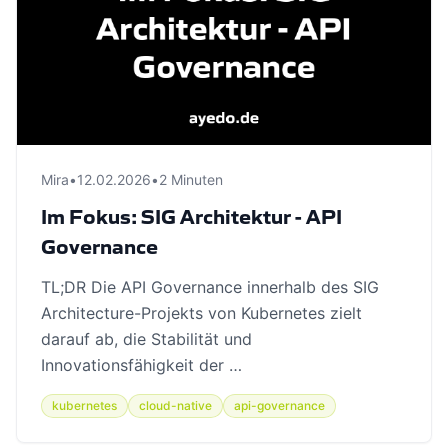
Mira
•
12.02.2026
•
2 Minuten
Im Fokus: SIG Architektur - API
Governance
TL;DR Die API Governance innerhalb des SIG
Architecture-Projekts von Kubernetes zielt
darauf ab, die Stabilität und
Innovationsfähigkeit der …
kubernetes
cloud-native
api-governance