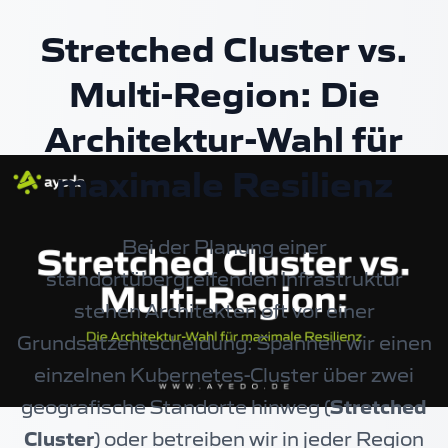
Stretched Cluster vs.
Multi-Region: Die
Architektur-Wahl für
maximale Resilienz
Bei der Planung einer
standortübergreifenden Infrastruktur
stehen Architekten oft vor einer
Grundsatzentscheidung: Spannen wir einen
einzelnen Kubernetes-Cluster über zwei
geografische Standorte hinweg (
Stretched
Cluster
) oder betreiben wir in jeder Region