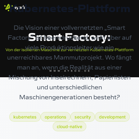
Kubernetes-Plattform
Die Vision einer vollvernetzten „Smart
Factory" ist beeindruckend, wirkt aber auf
viele Produktionsleiter wie ein
unerreichbares Mammutprojekt. Wo fängt
man an, wenn die Realität aus einer
Mischung von Inselrechnern, Papierlisten
und unterschiedlichen
Maschinengenerationen besteht?
kubernetes
operations
security
development
cloud-native